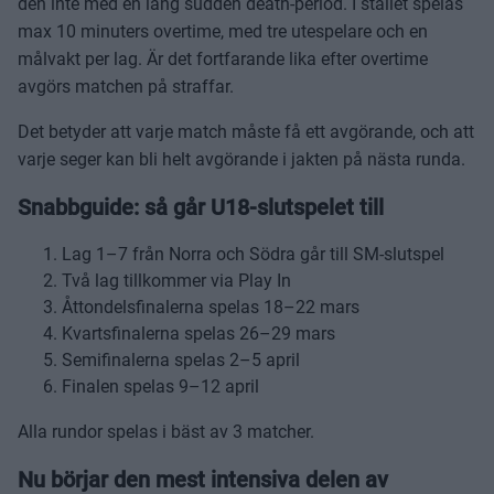
den inte med en lång sudden death-period. I stället spelas
max 10 minuters overtime, med tre utespelare och en
målvakt per lag. Är det fortfarande lika efter overtime
avgörs matchen på straffar.
Det betyder att varje match måste få ett avgörande, och att
varje seger kan bli helt avgörande i jakten på nästa runda.
Snabbguide: så går U18-slutspelet till
Lag 1–7 från Norra och Södra går till SM-slutspel
Två lag tillkommer via Play In
Åttondelsfinalerna spelas 18–22 mars
Kvartsfinalerna spelas 26–29 mars
Semifinalerna spelas 2–5 april
Finalen spelas 9–12 april
Alla rundor spelas i bäst av 3 matcher.
Nu börjar den mest intensiva delen av