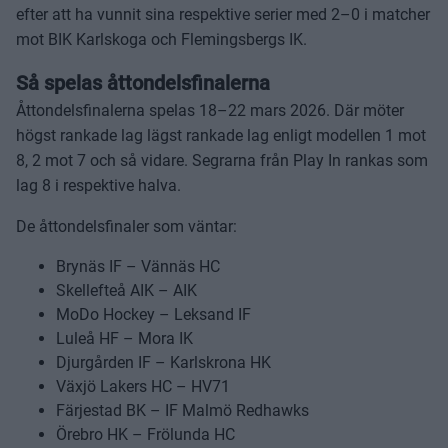
efter att ha vunnit sina respektive serier med 2–0 i matcher
mot BIK Karlskoga och Flemingsbergs IK.
Så spelas åttondelsfinalerna
Åttondelsfinalerna spelas 18–22 mars 2026. Där möter
högst rankade lag lägst rankade lag enligt modellen 1 mot
8, 2 mot 7 och så vidare. Segrarna från Play In rankas som
lag 8 i respektive halva.
De åttondelsfinaler som väntar:
Brynäs IF – Vännäs HC
Skellefteå AIK – AIK
MoDo Hockey – Leksand IF
Luleå HF – Mora IK
Djurgården IF – Karlskrona HK
Växjö Lakers HC – HV71
Färjestad BK – IF Malmö Redhawks
Örebro HK – Frölunda HC