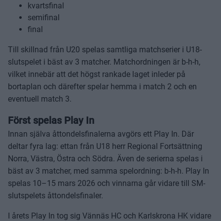
kvartsfinal
semifinal
final
Till skillnad från U20 spelas samtliga matchserier i U18-
slutspelet i bäst av 3 matcher. Matchordningen är b-h-h,
vilket innebär att det högst rankade laget inleder på
bortaplan och därefter spelar hemma i match 2 och en
eventuell match 3.
Först spelas Play In
Innan själva åttondelsfinalerna avgörs ett Play In. Där
deltar fyra lag: ettan från U18 herr Regional Fortsättning
Norra, Västra, Östra och Södra. Även de serierna spelas i
bäst av 3 matcher, med samma spelordning: b-h-h. Play In
spelas 10–15 mars 2026 och vinnarna går vidare till SM-
slutspelets åttondelsfinaler.
I årets Play In tog sig Vännäs HC och Karlskrona HK vidare