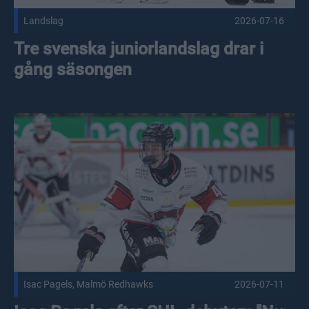
Landslag
2026-07-16
Tre svenska juniorlandslag drar i
gång säsongen
Isac Pagels efter SHL-debuten: "Nu handlar det om att fortsä
Isac Pagels, Malmö Redhawks
2026-07-11