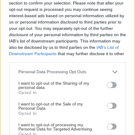
Kanada ger viktiga svar
section to confirm your selection. Please note that after your
opt-out request is processed you may continue seeing
I Windsor väntar sex matcher mot internationellt motstånd
interest-based ads based on personal information utilized by
och spel på mindre rink. För ledarstaben handlar
us or personal information disclosed to third parties prior to
turneringen framför allt om att samla erfarenheter. Hur
your opt-out. You may separately opt-out of the further
fungerar olika spelare tillsammans? Vilka relationer växer
disclosure of your personal information by third parties on the
IAB’s list of downstream participants. This information may
fram? Och vilka delar av spelet behöver utvecklas innan
also be disclosed by us to third parties on the
IAB’s List of
nästa landslagssamling?
Downstream Participants
that may further disclose it to other
third parties.
Det är frågor som kommer att få större betydelse än
enskilda resultat under veckan.
Please note that this website/app uses one or more Google
Personal Data Processing Opt Outs
services and may gather and store information including but
– När vi kommer hem vill vi känna att vi är på rätt väg. Det
not limited to your visit or usage behaviour. You may click to
I want to opt-out of the Sharing of my
personal data.
kommer alltid att finnas saker vi behöver justera, men
grant or deny consent to Google and its third-party tags to
Opted In
use your data for below specified purposes in below Google
framför allt vill vi lära känna spelarna och förstå hur vi kan
consent section.
hjälpa dem att utvecklas. Ju bättre vi lär känna dem, desto
I want to opt-out of the Sale of my
Personal Data.
bättre blir vi som lag, säger Hävelid.
Opted In
En del av förberedelserna handlar också om att anpassa
I want to opt-out of processing my
Personal Data for Targeted Advertising.
spelet till nordamerikanska förhållanden. På den mindre
Opted In