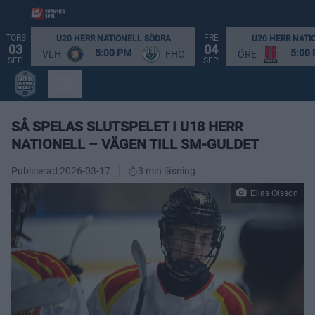
TORS
FRE
U20 HERR NATIONELL SÖDRA
U20 HERR NATI
03
04
5:00 PM
5:00
VLH
FHC
ÖRE
SEP.
SEP.
SÅ SPELAS SLUTSPELET I U18 HERR
NATIONELL – VÄGEN TILL SM-GULDET
Publicerad:
2026-03-17
3 min läsning
Elias Olsson