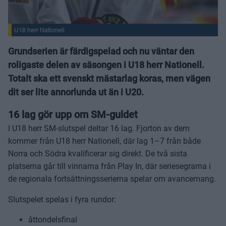
U18 herr Nationell
Grundserien är färdigspelad och nu väntar den
roligaste delen av säsongen i U18 herr Nationell.
Totalt ska ett svenskt mästarlag koras, men vägen
dit ser lite annorlunda ut än i U20.
16 lag gör upp om SM-guldet
I U18 herr SM-slutspel deltar 16 lag. Fjorton av dem
kommer från U18 herr Nationell, där lag 1–7 från både
Norra och Södra kvalificerar sig direkt. De två sista
platserna går till vinnarna från Play In, där seriesegrarna i
de regionala fortsättningsserierna spelar om avancemang.
Slutspelet spelas i fyra rundor:
åttondelsfinal