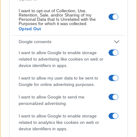
isytan blir tempot högre och besluten behöver tas
I want to opt-out of Collection, Use,
snabbare, något ledarstaben haft med i planeringen redan
Retention, Sale, and/or Sharing of my
under samlingen i Enköping.
Personal Data that Is Unrelated with the
Purposes for which it was collected.
Opted Out
– Vi vill behålla vårt sätt att spela, men vissa detaljer
behöver anpassas. På den mindre rinken blir spelet rakare
Google consents
och omställningarna fler. Det gäller att hitta rätt balans
I want to allow Google to enable storage
utan att tappa vår identitet, säger Hävelid.
related to advertising like cookies on web or
device identifiers in apps.
Mer än prestationer på isen
Det är inte bara skridskoåkning, passningar och avslut
I want to allow my user data to be sent to
som granskas under samlingen. Minst lika stor vikt lägger
Google for online advertising purposes.
ledarstaben vid hur spelarna fungerar som grupp och vilka
I want to allow Google to send me
beteenden de visar, både på och utanför isen. För Hävelid
personalized advertising.
handlar det också om hur spelarna hanterar de känslor
som följer med att spela matcher där mycket står på spel.
I want to allow Google to enable storage
related to analytics like cookies on web or
– Jag brukar säga att du ska bli god vän med dina fjärilar.
device identifiers in apps.
De här spelarna ska inte tappa passionen för sporten när