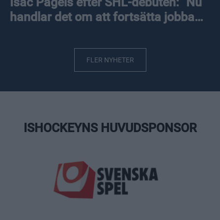
Isac Pagels efter SHL-debuten: "Nu
handlar det om att fortsätta jobba
hårt"
FLER NYHETER
ISHOCKEYNS HUVUDSPONSOR