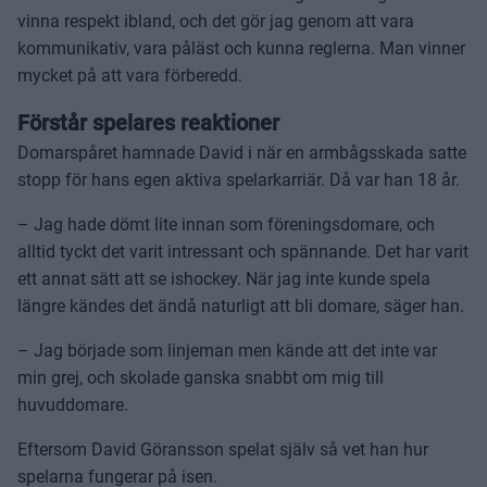
vinna respekt ibland, och det gör jag genom att vara
kommunikativ, vara påläst och kunna reglerna. Man vinner
mycket på att vara förberedd.
Förstår spelares reaktioner
Domarspåret hamnade David i när en armbågsskada satte
stopp för hans egen aktiva spelarkarriär. Då var han 18 år.
– Jag hade dömt lite innan som föreningsdomare, och
alltid tyckt det varit intressant och spännande. Det har varit
ett annat sätt att se ishockey. När jag inte kunde spela
längre kändes det ändå naturligt att bli domare, säger han.
– Jag började som linjeman men kände att det inte var
min grej, och skolade ganska snabbt om mig till
huvuddomare.
Eftersom David Göransson spelat själv så vet han hur
spelarna fungerar på isen.