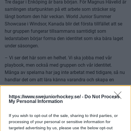
Tre dagar i Enköping är bara början. För Magnus Hävelid är
samlingen startpunkten på ett arbete som sträcker sig
långt bortom den här veckan. World Junior Summer
Showcase i Windsor, Kanada blir det första tillfället att se
hur gruppen fungerar tillsammans samtidigt som
ledarstaben börjar forma den identitet som ska bära laget
under säsongen.
– Vi ser det här som en helhet. Vi ska jobba med vår
playbook, men också med gruppen och vår identitet.
Många av spelarna har jag inte arbetat med tidigare, så nu
handlar det om att lära känna varandra och skapa en
gemensam grund, säger Magnus Hävelid.
https://www.swejuniorhockey.se/ -
Do Not Process
En ny grupp tar form
My Personal Information
Även om flera spelare var med och vann JVM-guld i vintras
ser Hävelid ingen anledning att blicka bakåt. Den här
If you wish to opt-out of the sale, sharing to third parties, or
processing of your personal or sensitive information for
upplagan av Juniorkronorna står inför en ny säsong, med
targeted advertising by us, please use the below opt-out
nya spelare och nya roller att fylla.