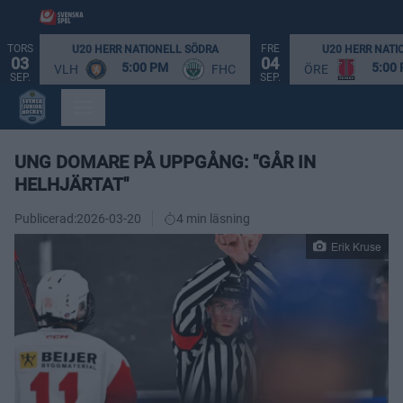
TORS
FRE
U20 HERR NATIONELL SÖDRA
U20 HERR NATI
03
04
5:00 PM
5:00
VLH
FHC
ÖRE
SEP.
SEP.
UNG DOMARE PÅ UPPGÅNG: "GÅR IN
HELHJÄRTAT"
Publicerad:
2026-03-20
4 min läsning
Erik Kruse